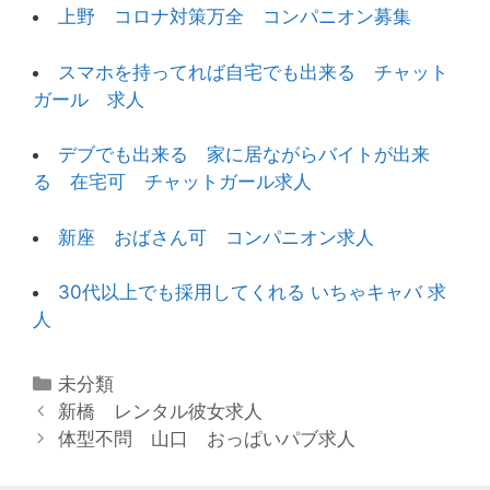
上野 コロナ対策万全 コンパニオン募集
スマホを持ってれば自宅でも出来る チャット
ガール 求人
デブでも出来る 家に居ながらバイトが出来
る 在宅可 チャットガール求人
新座 おばさん可 コンパニオン求人
30代以上でも採用してくれる いちゃキャバ 求
人
カ
未分類
投
テ
新橋 レンタル彼女求人
稿
ゴ
体型不問 山口 おっぱいパブ求人
ナ
リ