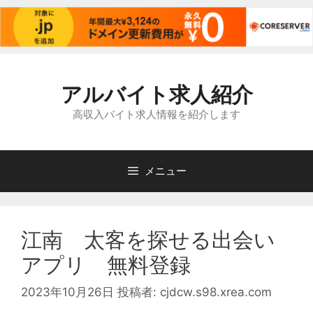
コ
ン
アルバイト求人紹介
テ
ン
高収入バイト求人情報を紹介します
ツ
へ
ス
メニュー
キ
ッ
プ
江南 太客を探せる出会い
アプリ 無料登録
2023年10月26日
投稿者:
cjdcw.s98.xrea.com